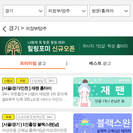
경기
의정부/양주
방문/홈케어
경기 >
의정부/양주
프리미엄
광고
|
베스트
광고
스템프
쿠폰
신입영입
24시
[서울/경기/인천 ] 재팬 홈타이
여자힐러
감성전문
24시 쿠폰할인✶스템프 재방문 1위 문의폭
발&폭주 만족 ܓ 100프로 서비스 마인드 짱
20대(여) 편하게 불러 주세요~♥
쿠폰
신규오픈
한국인
24시
[서울/경기 ] 1인출장 블랙스완[남]
여성전문
여성전용 근육남 홈케어(남) 여성관리전문