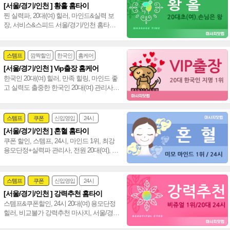
[서울/경기/인천 ] 황홀 홈타이
24시
홈케어
찐 실력파, 20대(여) 힐러, 마인드&실력 보
장, 서비스&스피드 서울/경기/인천 홈타이
신속 방문, 인기폭발 강남 타이 아로마~♥
스템프
깜짝할인
한국인
홈케어
[서울/경기/인천 ] Vip출장 홈케어
한국인 20대(여) 힐러, 만족 힐링, 마인드 좋
고 실력도 출중한 한국인 20대(여) 관리사,
서울/경기/인천 전 지역 전문 감성힐링 홈케
어~❤️
스템프
쿠폰
신입영입
24시
[서울/경기/인천 ] 혼혈 홈타이
여자힐러
감성전문
쿠폰 할인, 스템프, 24시, 마인드 1위, 최강
용모단정+실력파 관리사, 전원 20대(여), 강
남 홈타이 인천 홈타이~❣️
스템프
쿠폰
신입영입
24시
[서울/경기/인천 ] 강력추천 홈타이
여자힐러
감성전문
스템프&쿠폰할인, 24시 20대(여) 용모단정
힐러, 비교불가 강력추천 마사지, 서울/경
기/인천 힐링 만족도 UP!~ 격이 다른 홈타이