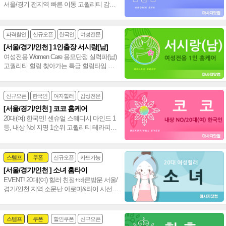
서울/경기 전지역 빠른 이동 고퀄리티 감성
+스웨디시+림프관리 환상조합~❤️
파격할인
신규오픈
한국인
여성전문
[서울/경기/인천 ] 1인출장 서시랑[남]
여성전용 Women Care 용모단정 실력파(남)
고퀄리티 힐링 찾아가는 특급 힐링타임 서
울 경기 인천 홈케어(남)~♥
신규오픈
한국인
여자힐러
감성전문
[서울/경기/인천 ] 코코 홈케어
20대(여) 한국인! 센슈얼 스웨디시 마인드 1
등, 내상 No! 지명 1순위 고퀄리티 테라피로
만족도 100% 서울/경기/인천 홈케어~♥
스템프
쿠폰
신규오픈
카드가능
[서울/경기/인천 ] 소녀 홈타이
24시
홈케어
EVENT! 20대(여) 힐러 친절+빠른방문 서울/
경기/인천 지역 소문난 아로마&타이 시선
집중 서울,경기,인천 수도권 출장 홈타이~
❤️
스템프
쿠폰
할인쿠폰
신규오픈