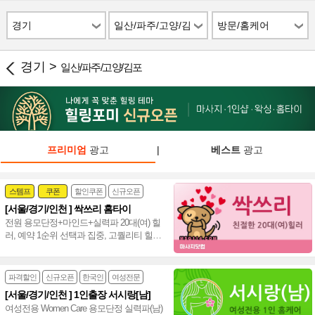
경기
일산/파주/고양/김
방문/홈케어
포
경기 >
일산/파주/고양/김포
프리미엄
광고
|
베스트
광고
스템프
쿠폰
할인쿠폰
신규오픈
[서울/경기/인천 ] 싹쓰리 홈타이
24시
홈케어
전원 용모단정+마인드+실력파 20대(여) 힐
러, 예약 1순위 선택과 집중, 고퀄리티 힐링
수도권 서울,경기,인천 신속~♥
파격할인
신규오픈
한국인
여성전문
[서울/경기/인천 ] 1인출장 서시랑[남]
여성전용 Women Care 용모단정 실력파(남)