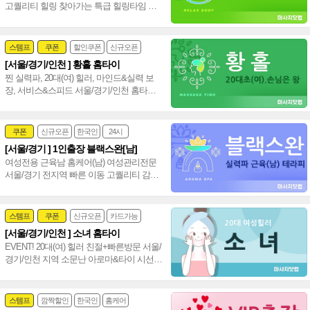
고퀄리티 힐링 찾아가는 특급 힐링타임 서
울 경기 인천 홈케어(남)~♥
스템프
쿠폰
할인쿠폰
신규오픈
[서울/경기/인천 ] 황홀 홈타이
24시
홈케어
찐 실력파, 20대(여) 힐러, 마인드&실력 보
장, 서비스&스피드 서울/경기/인천 홈타이
신속 방문, 인기폭발 강남 타이 아로마~♥
쿠폰
신규오픈
한국인
24시
[서울/경기 ] 1인출장 블랙스완[남]
여성전문
여성전용 근육남 홈케어(남) 여성관리전문
서울/경기 전지역 빠른 이동 고퀄리티 감성
+스웨디시+림프관리 환상조합~❤️
스템프
쿠폰
신규오픈
카드가능
[서울/경기/인천 ] 소녀 홈타이
24시
홈케어
EVENT! 20대(여) 힐러 친절+빠른방문 서울/
경기/인천 지역 소문난 아로마&타이 시선
집중 서울,경기,인천 수도권 출장 홈타이~
❤️
스템프
깜짝할인
한국인
홈케어