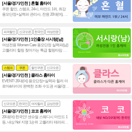
[서울/경기/인천 ] 혼혈 홈타이
여자힐러
감성전문
쿠폰 할인, 스템프, 24시, 마인드 1위, 최강
용모단정+실력파 관리사, 전원 20대(여), 강
남 홈타이 인천 홈타이~❣️
파격할인
신규오픈
한국인
여성전문
[서울/경기/인천 ] 1인출장 서시랑[남]
여성전용 Women Care 용모단정 실력파(남)
고퀄리티 힐링 찾아가는 특급 힐링타임 서
울 경기 인천 홈케어(남)~♥
스템프
쿠폰
할인쿠폰
신규오픈
[서울/경기/인천 ] 클라스 홈타이
24시
홈케어
EVENT! 20대(여) 용모단정+실력파 힐러 아
로마&타이의 완벽한 조화 수도권 서울/경
기/인천 통일 홈타이~❤️
신규오픈
한국인
여자힐러
감성전문
[서울/경기/인천 ] 코코 홈케어
20대(여) 한국인! 센슈얼 스웨디시 마인드 1
등, 내상 No! 지명 1순위 고퀄리티 테라피로
만족도 100% 서울/경기/인천 홈케어~♥