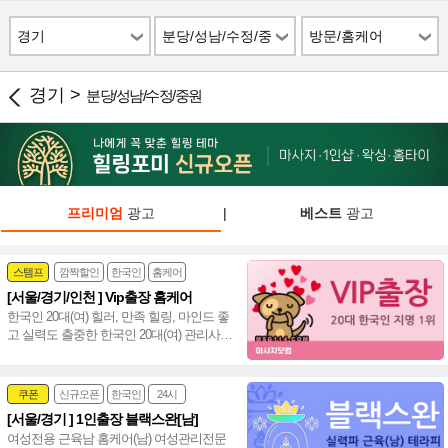
경기
분당/성남/수정/중
방문/홈케어
원
경기 >
분당/성남/수정/중원
프리미엄
광고
|
베스트
광고
스템프
깜짝할인
한국인
홈케어
[서울/경기/인천 ] Vip출장 홈케어
한국인 20대(여) 힐러, 만족 힐링, 마인드 좋
고 실력도 출중한 한국인 20대(여) 관리사,
서울/경기/인천 전 지역 전문 감성힐링 홈케
어~❤️
쿠폰
신규오픈
한국인
24시
[서울/경기 ] 1인출장 블랙스완[남]
여성전문
여성전용 근육남 홈케어(남) 여성관리전문