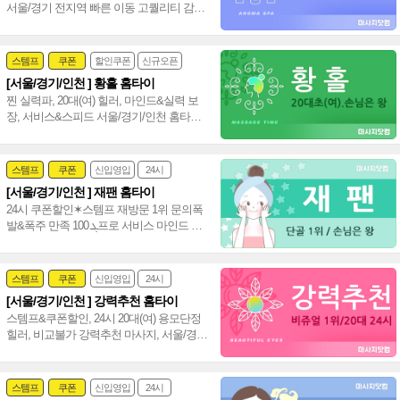
서울/경기 전지역 빠른 이동 고퀄리티 감성
+스웨디시+림프관리 환상조합~❤️
스템프
쿠폰
할인쿠폰
신규오픈
[서울/경기/인천 ] 황홀 홈타이
24시
홈케어
찐 실력파, 20대(여) 힐러, 마인드&실력 보
장, 서비스&스피드 서울/경기/인천 홈타이
신속 방문, 인기폭발 강남 타이 아로마~♥
스템프
쿠폰
신입영입
24시
[서울/경기/인천 ] 재팬 홈타이
여자힐러
감성전문
24시 쿠폰할인✶스템프 재방문 1위 문의폭
발&폭주 만족 ܓ 100프로 서비스 마인드 짱
20대(여) 편하게 불러 주세요~♥
스템프
쿠폰
신입영입
24시
[서울/경기/인천 ] 강력추천 홈타이
여자힐러
감성전문
스템프&쿠폰할인, 24시 20대(여) 용모단정
힐러, 비교불가 강력추천 마사지, 서울/경
기/인천 힐링 만족도 UP!~ 격이 다른 홈타이
~♥
스템프
쿠폰
신입영입
24시