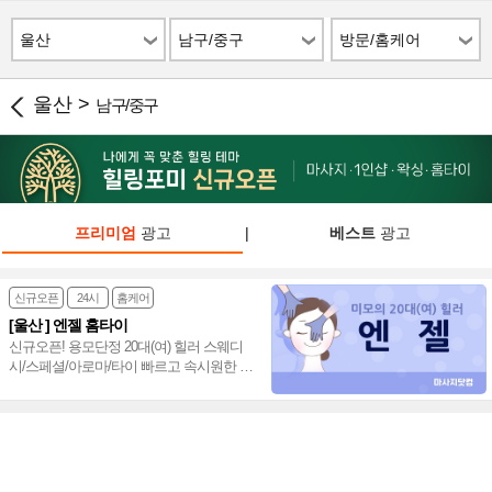
울산
남구/중구
방문/홈케어
울산 >
남구/중구
프리미엄
광고
|
베스트
광고
신규오픈
24시
홈케어
[울산 ] 엔젤 홈타이
신규오픈! 용모단정 20대(여) 힐러 스웨디
시/스페셜/아로마/타이 빠르고 속시원한 울
산 엔젤 홈타이~❤️