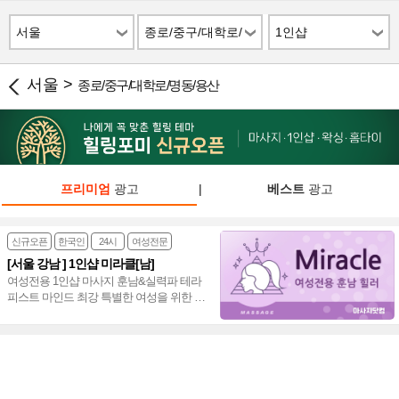
서울
종로/중구/대학로/
1인샵
명동/용산
서울 >
종로/중구/대학로/명동/용산
프리미엄
광고
|
베스트
광고
신규오픈
한국인
24시
여성전문
[서울 강남 ] 1인샵 미라클[남]
여성전용 1인샵 마사지 훈남&실력파 테라
피스트 마인드 최강 특별한 여성을 위한 프
리미엄 힐링샵 스포츠&스웨디시&아로마
~♥