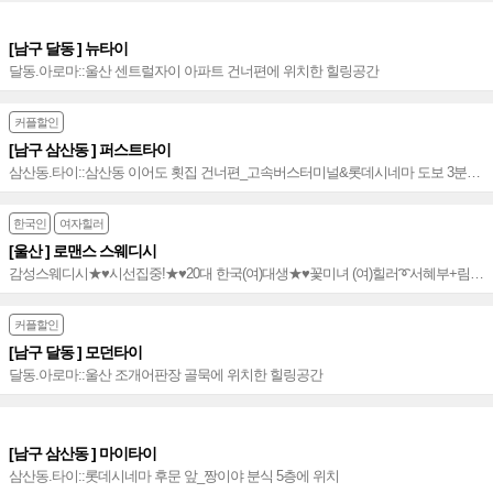
[남구 달동 ] 뉴타이
달동.아로마::울산 센트럴자이 아파트 건너편에 위치한 힐링공간
커플할인
[남구 삼산동 ] 퍼스트타이
삼산동.타이::삼산동 이어도 횟집 건너편_고속버스터미널&롯데시네마 도보 3분거
리
한국인
여자힐러
[울산 ] 로맨스 스웨디시
감성스웨디시★♥️시선집중!★♥️20대 한국(여)대생★♥️꽃미녀 (여)힐러➰서혜부+림프
+감성센슈얼 조화 ➰프리미엄급 로맨스 센슈얼 힐링샵~♥️★
커플할인
[남구 달동 ] 모던타이
달동.아로마::울산 조개어판장 골묵에 위치한 힐링공간
[남구 삼산동 ] 마이타이
삼산동.타이::롯데시네마 후문 앞_짱이야 분식 5층에 위치