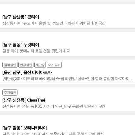
[남구 삼산동 ] 콘타이
삼산동.타이::뉴코아 아울렛 옆, 성모안과 뒷편에 위치한 힐링공간
[남구 달동 ] 누왓타이
달동 타이::롯데시티 호텔 건물 뒷편에 위치
깜짝할인
반값할인
새단장
여자힐러
[울산 남구 ] 울산 타이아로마
(새단장)20대 미모의 태국(여)힐러 A+급 라인업! 실력+친절 힐러 총집합 아로마&건
식 정통타이(가성비 값) 오픈 마인드&인기폭발~♥
주간할인
[남구 신정동 ] ClassThai
신정동 타이::삼산동 KBS 사거리 인근_남구 문화원 맞은편에 위치
[남구 달동 ] 보타니카타이
달동 타이::고속버스터미널 도보 5분거리_자두 공원 인근에 위치