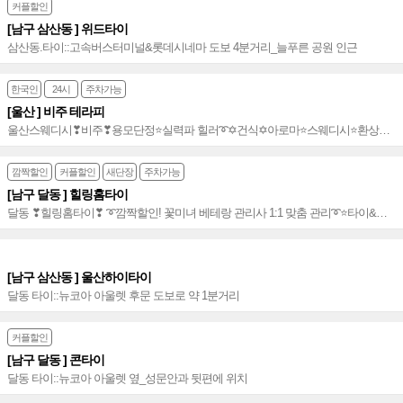
커플할인
[남구 삼산동 ] 위드타이
삼산동.타이::고속버스터미널&롯데시네마 도보 4분거리_늘푸른 공원 인근
한국인
24시
주차가능
[울산 ] 비주 테라피
울산스웨디시❣비주❣용모단정⭐️실력파 힐러➰✡건식✡아로마⭐️스웨디시⭐️환상적
조합⭐️믿고 찾는 울산 최고의 아로마샵~⭐️
깜짝할인
커플할인
새단장
주차가능
[남구 달동 ] 힐링홈타이
달동 ❣힐링홈타이❣ ➰깜짝할인! 꽃미녀 베테랑 관리사 1:1 맞춤 관리➰⭐️타이&아
로마&커플마사지로 가슴 따뜻한 힐링 선사~⭐️
[남구 삼산동 ] 울산하이타이
달동 타이::뉴코아 아울렛 후문 도보로 약 1분거리
커플할인
[남구 달동 ] 콘타이
달동 타이::뉴코아 아울렛 옆_성문안과 뒷편에 위치