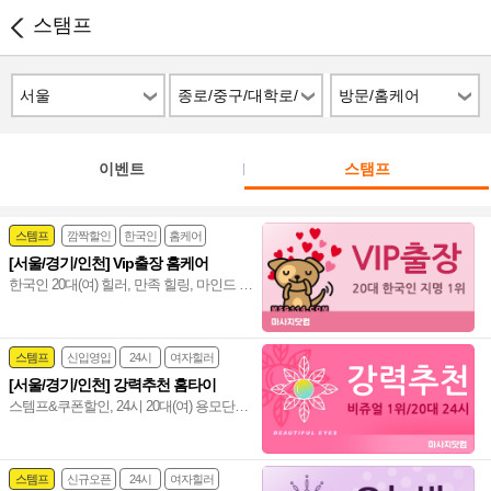
스탬프
서울
종로/중구/대학로/
방문/홈케어
명동/용산
이벤트
스탬프
스템프
깜짝할인
한국인
홈케어
[서울/경기/인천] Vip출장 홈케어
한국인 20대(여) 힐러, 만족 힐링, 마인드 좋
고 실력도 출중한 한국인 20대(여) 관리사,
서울/경기/인천 전 지역 전문 감성힐링 홈
케어~❤️
스템프
신입영입
24시
여자힐러
[서울/경기/인천] 강력추천 홈타이
감성전문
스템프&쿠폰할인, 24시 20대(여) 용모단정
힐러, 비교불가 강력추천 마사지, 서울/경
기/인천 힐링 만족도 UP!~ 격이 다른 홈타
이~♥
스템프
신규오픈
24시
여자힐러