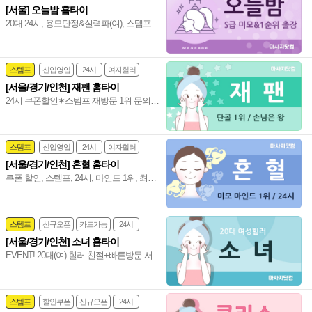
[서울] 오늘밤 홈타이
심야영업
20대 24시, 용모단정&실력파(여), 스템프 1
만 할인, 쿠폰 1만 할인, 반짝할인(새벽 3시
~새벽 6시) 전 코스 1만 할인 진행 중~♥
스템프
신입영입
24시
여자힐러
[서울/경기/인천] 재팬 홈타이
감성전문
24시 쿠폰할인✶스템프 재방문 1위 문의폭
발&폭주 만족 ܓ 100프로 서비스 마인드 짱
20대(여) 편하게 불러 주세요~♥
스템프
신입영입
24시
여자힐러
[서울/경기/인천] 혼혈 홈타이
감성전문
쿠폰 할인, 스템프, 24시, 마인드 1위, 최강
용모단정+실력파 관리사, 전원 20대(여), 강
남 홈타이 인천 홈타이~❣️
스템프
신규오픈
카드가능
24시
[서울/경기/인천] 소녀 홈타이
홈케어
EVENT! 20대(여) 힐러 친절+빠른방문 서
울/경기/인천 지역 소문난 아로마&타이 시
선 집중 서울,경기,인천 수도권 출장 홈타
이~❤️
스템프
할인쿠폰
신규오픈
24시