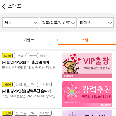
스탬프
서울
강북/성북/노원/도
테마별
봉
이벤트
스탬프
스템프
깜짝할인
한국인
홈케어
[서울/경기/인천] Vip출장 홈케어
한국인 20대(여) 힐러, 만족 힐링, 마인드 좋
고 실력도 출중한 한국인 20대(여) 관리사,
서울/경기/인천 전 지역 전문 감성힐링 홈
케어~❤️
스템프
신입영입
24시
여자힐러
[서울/경기/인천] 강력추천 홈타이
감성전문
스템프&쿠폰할인, 24시 20대(여) 용모단정
힐러, 비교불가 강력추천 마사지, 서울/경
기/인천 힐링 만족도 UP!~ 격이 다른 홈타
이~♥
스템프
신규오픈
24시
여자힐러