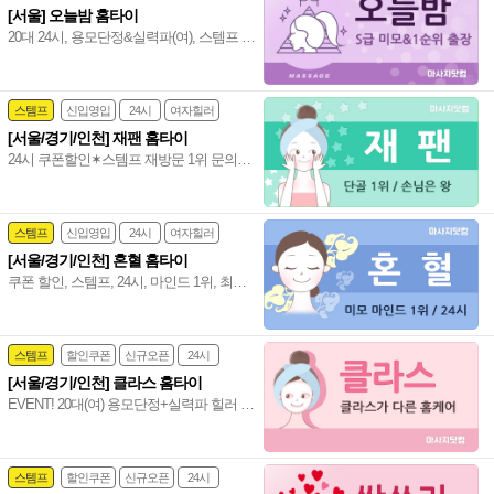
[서울] 오늘밤 홈타이
심야영업
20대 24시, 용모단정&실력파(여), 스템프 1
만 할인, 쿠폰 1만 할인, 반짝할인(새벽 3시
~새벽 6시) 전 코스 1만 할인 진행 중~♥
스템프
신입영입
24시
여자힐러
[서울/경기/인천] 재팬 홈타이
감성전문
24시 쿠폰할인✶스템프 재방문 1위 문의폭
발&폭주 만족 ܓ 100프로 서비스 마인드 짱
20대(여) 편하게 불러 주세요~♥
스템프
신입영입
24시
여자힐러
[서울/경기/인천] 혼혈 홈타이
감성전문
쿠폰 할인, 스템프, 24시, 마인드 1위, 최강
용모단정+실력파 관리사, 전원 20대(여), 강
남 홈타이 인천 홈타이~❣️
스템프
할인쿠폰
신규오픈
24시
[서울/경기/인천] 클라스 홈타이
홈케어
EVENT! 20대(여) 용모단정+실력파 힐러 아
로마&타이의 완벽한 조화 수도권 서울/경
기/인천 통일 홈타이~❤️
스템프
할인쿠폰
신규오픈
24시