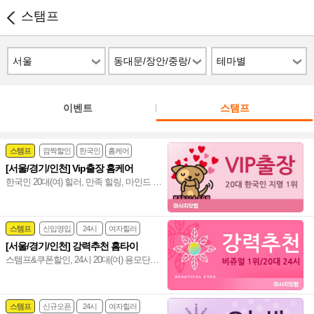
스탬프
서울
동대문/장안/중랑/
테마별
상봉
이벤트
스탬프
스템프
깜짝할인
한국인
홈케어
[서울/경기/인천] Vip출장 홈케어
한국인 20대(여) 힐러, 만족 힐링, 마인드 좋
고 실력도 출중한 한국인 20대(여) 관리사,
서울/경기/인천 전 지역 전문 감성힐링 홈
케어~❤️
스템프
신입영입
24시
여자힐러
[서울/경기/인천] 강력추천 홈타이
감성전문
스템프&쿠폰할인, 24시 20대(여) 용모단정
힐러, 비교불가 강력추천 마사지, 서울/경
기/인천 힐링 만족도 UP!~ 격이 다른 홈타
이~♥
스템프
신규오픈
24시
여자힐러