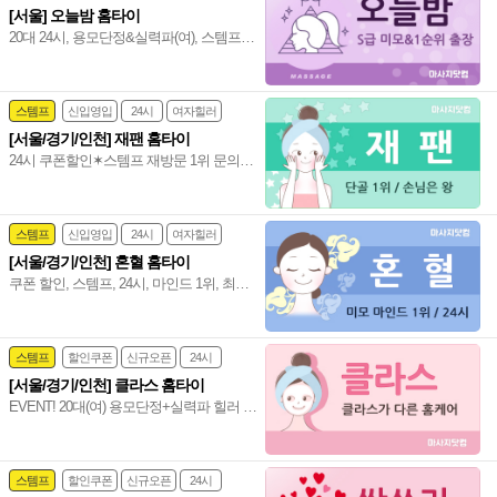
[서울] 오늘밤 홈타이
심야영업
20대 24시, 용모단정&실력파(여), 스템프 1
만 할인, 쿠폰 1만 할인, 반짝할인(새벽 3시
~새벽 6시) 전 코스 1만 할인 진행 중~♥
스템프
신입영입
24시
여자힐러
[서울/경기/인천] 재팬 홈타이
감성전문
24시 쿠폰할인✶스템프 재방문 1위 문의폭
발&폭주 만족 ܓ 100프로 서비스 마인드 짱
20대(여) 편하게 불러 주세요~♥
스템프
신입영입
24시
여자힐러
[서울/경기/인천] 혼혈 홈타이
감성전문
쿠폰 할인, 스템프, 24시, 마인드 1위, 최강
용모단정+실력파 관리사, 전원 20대(여), 강
남 홈타이 인천 홈타이~❣️
스템프
할인쿠폰
신규오픈
24시
[서울/경기/인천] 클라스 홈타이
홈케어
EVENT! 20대(여) 용모단정+실력파 힐러 아
로마&타이의 완벽한 조화 수도권 서울/경
기/인천 통일 홈타이~❤️
스템프
할인쿠폰
신규오픈
24시