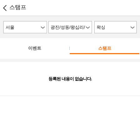
스탬프
서울
광진/성동/왕십리/
왁싱
성수/건대
이벤트
스탬프
등록된 내용이 없습니다.