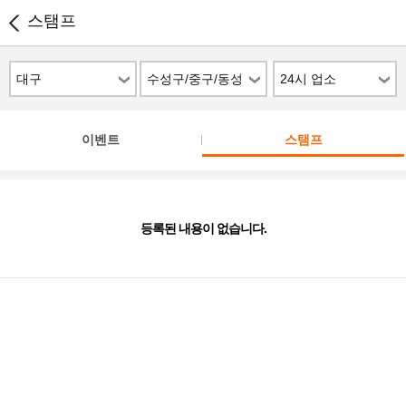
스탬프
대구
수성구/중구/동성
24시 업소
로/남구/서구
이벤트
스탬프
등록된 내용이 없습니다.