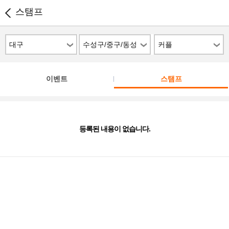
스탬프
대구
수성구/중구/동성
커플
로/남구/서구
이벤트
스탬프
등록된 내용이 없습니다.