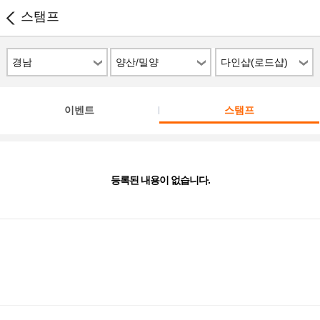
스탬프
경남
양산/밀양
다인샵(로드샵)
이벤트
스탬프
등록된 내용이 없습니다.