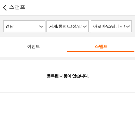
스탬프
경남
거제/통영/고성/삼
아로마/스웨디시/
천포
스파
이벤트
스탬프
등록된 내용이 없습니다.