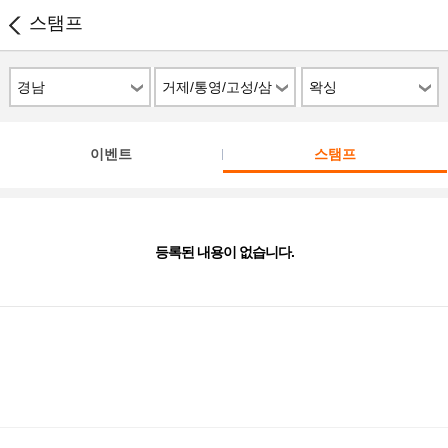
스탬프
경남
거제/통영/고성/삼
왁싱
천포
이벤트
스탬프
등록된 내용이 없습니다.