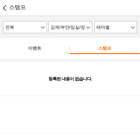
스탬프
전북
김제/부안/임실/정
테마별
읍/남원
이벤트
스탬프
등록된 내용이 없습니다.