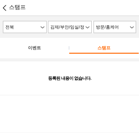
스탬프
전북
김제/부안/임실/정
방문/홈케어
읍/남원
이벤트
스탬프
등록된 내용이 없습니다.