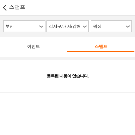
스탬프
부산
강서구/대저/김해
왁싱
공항
이벤트
스탬프
등록된 내용이 없습니다.