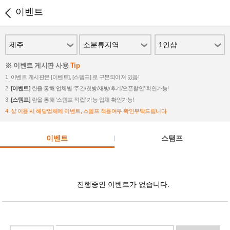
이벤트
제주
소분류지역
1인샵
※ 이벤트 게시판 사용
Tip
1. 이벤트 게시판은 [이벤트], [스템프] 로 구분되어져 있음!
2.
[이벤트]
란을 통해 업체별 ‘주간/첫방/재방/후기/오픈할인’ 확인가능!
3.
[스템프]
란을 통해 ‘스템프 적립’ 가능 업체 확인가능!
4. 샵 이용 시 해당업체에 이벤트, 스템프 적용여부 확인부탁드립니다
이벤트
스탬프
진행중인 이벤트가 없습니다.