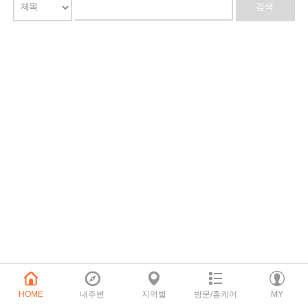
HOME
내주변
지역별
방문/홈케어
MY