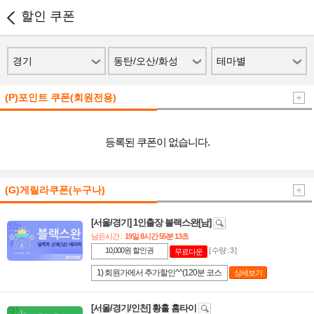
할인 쿠폰
경기
동탄/오산/화성
테마별
(P)포인트 쿠폰(회원전용)
등록된 쿠폰이 없습니다.
(G)게릴라쿠폰(누구나)
[서울/경기] 1인출장 블랙스완[남]
남은시간 :
19일 8시간 55분 13초
10,000원 할인권
[ 수량 : 3 ]
무료다운
1) 회원가에서 추가할인^^(120분 코스
상세보기
에만 적용) 2) 쿠폰 다운 후 48시간 내 사
용조건 3) 1인 1회 1매 사용, 양도 및 휴
[서울/경기/인천] 황홀 홈타이
대폰 번호 불일치시 사용불가입니다^^