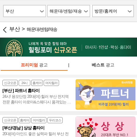
부산
해운대/센텀/재송
방문/홈케어
부산 >
해운대/센텀/재송
프리미엄
광고
|
베스트
광고
신규오픈
24시
홈케어
여자힐러
[부산 ] 파트너 홈타이
24시! 용모단정 20대(여) 힐러 부산 전지역
전문 홈타이 아로마&스웨디시 품격있는 조
합 굿 빠른 방문 VIP가 알아보는 실력파 홈
타이~♥
신규오픈
홈케어
여자힐러
두리코스
[부산/경남 ] 상상 홈타이
20대(여) 마인드 좋은 실력파 힐러 부산 전