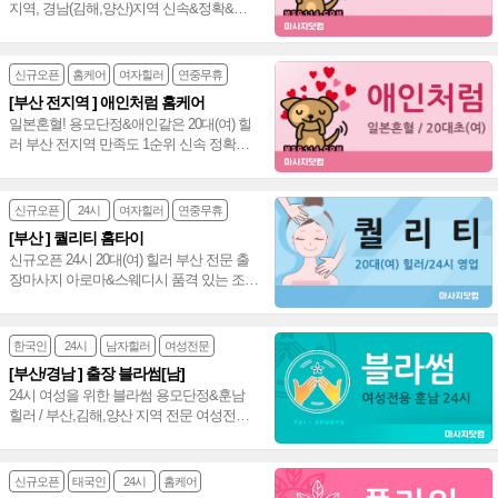
지역, 경남(김해,양산)지역 신속&정확&친
절 방문 만족도 높은 상상 홈타이~⭕️
신규오픈
홈케어
여자힐러
연중무휴
[부산 전지역 ] 애인처럼 홈케어
일본혼혈! 용모단정&애인같은 20대(여) 힐
러 부산 전지역 만족도 1순위 신속 정확한
방문케어~✅
신규오픈
24시
여자힐러
연중무휴
[부산 ] 퀄리티 홈타이
신규오픈 24시 20대(여) 힐러 부산 전문 출
장마사지 아로마&스웨디시 품격 있는 조합
굿 빠른 방문 실력파 홈케어~♥
한국인
24시
남자힐러
여성전문
[부산/경남 ] 출장 블라썸[남]
24시 여성을 위한 블라썸 용모단정&훈남
힐러 / 부산,김해,양산 지역 전문 여성전용
출장마사지 1st.~♥
신규오픈
태국인
24시
홈케어