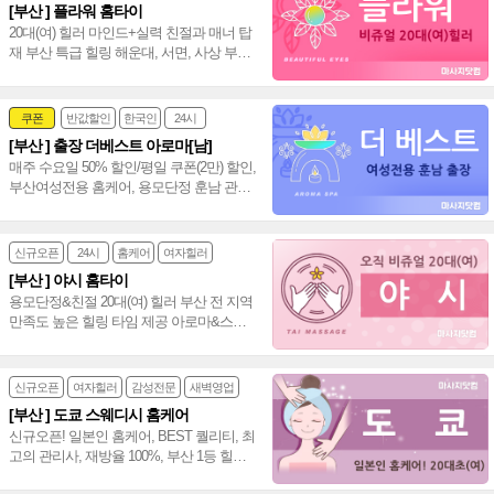
[부산 ] 플라워 홈타이
20대(여) 힐러 마인드+실력 친절과 매너 탑
재 부산 특급 힐링 해운대, 서면, 사상 부산
전지역 전문 홈타이 NO.1 플라워~♥
쿠폰
반값할인
한국인
24시
[부산 ] 출장 더베스트 아로마[남]
여성전문
매주 수요일 50% 할인/평일 쿠폰(2만) 할인,
부산여성전용 홈케어, 용모단정 훈남 관리
사, 프리미엄 관리 새로운 힐링타임 선사~
❤️
신규오픈
24시
홈케어
여자힐러
[부산 ] 야시 홈타이
용모단정&친절 20대(여) 힐러 부산 전 지역
만족도 높은 힐링 타임 제공 아로마&스페
셜 힐링 마인드 신속방문~♥
신규오픈
여자힐러
감성전문
새벽영업
[부산 ] 도쿄 스웨디시 홈케어
신규오픈! 일본인 홈케어, BEST 퀄리티, 최
고의 관리사, 재방율 100%, 부산 1등 힐링
스웨디시~❤️