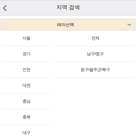
지역 검색
테마선택
서울
전체
경기
남구/중구
인천
동구/울주군/북구
대전
충남
충북
대구